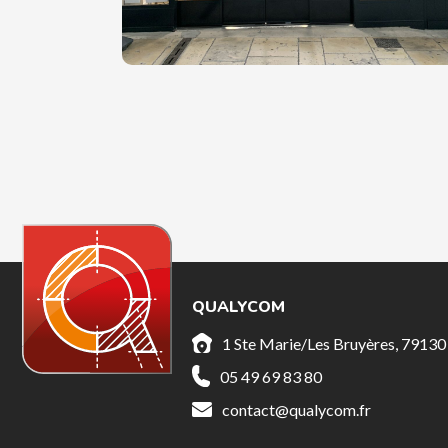
QUALYCOM
1 Ste Marie/Les Bruyères, 7913
05 49 69 83 80
contact@qualycom.fr