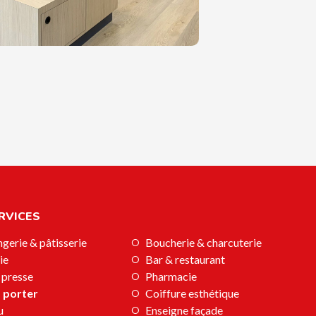
RVICES
gerie & pâtisserie
Boucherie & charcuterie
ie
Bar & restaurant
 presse
Pharmacie
à porter
Coiffure esthétique
u
Enseigne façade