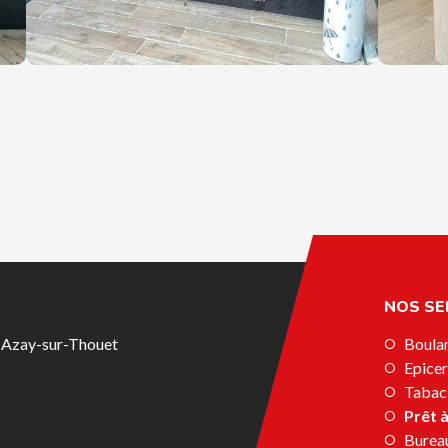
NOS SE
0 Azay-sur-Thouet
Boulan
Epicer
Tabac
Prêt 
Burea